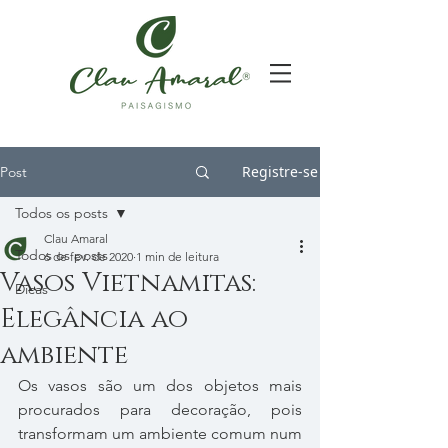
Registre-se
Post
Todos os posts
Clau Amaral
Todos os posts
6 de fev. de 2020
1 min de leitura
Vasos Vietnamitas:
Dicas
Elegância ao
ambiente
Os vasos são um dos objetos mais 
procurados para decoração, pois 
transformam um ambiente comum num 