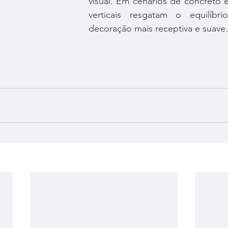
visual. Em cenários de concreto e 
verticais resgatam o equilíbr
decoração mais receptiva e suave.