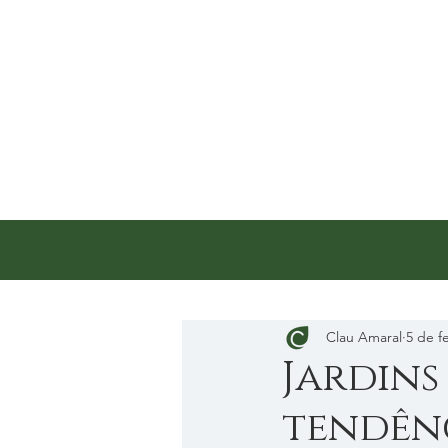
Todos os posts
Dicas
Clau Amaral
5 de f
Jardins
tendên