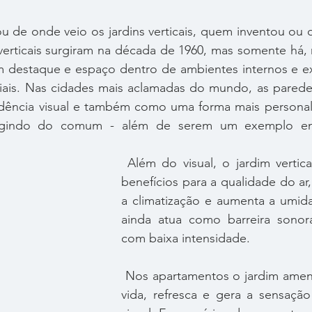
 verticais surgiram na década de 1960, mas somente há,
 destaque e espaço dentro de ambientes internos e ext
ais. Nas cidades mais aclamadas do mundo, as paredes
ncia visual e também como uma forma mais personaliz
fugindo do comum - além de serem um exemplo em
 Além do visual, o jardim vertical tem inúmeros 
benefícios para a qualidade do ar,
a climatização e aumenta a umida
ainda atua como barreira sonora
com baixa intensidade.
 Nos apartamentos o jardim ameniza o clima, traz 
vida, refresca e gera a sensaçã