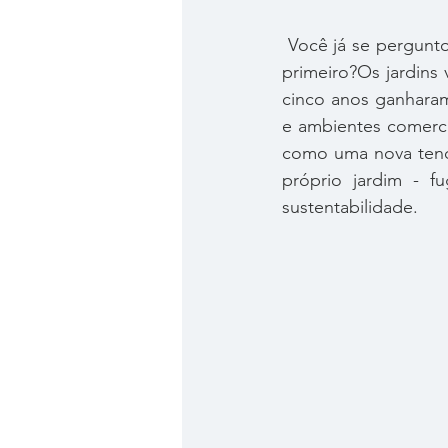
 Você já se perguntou de onde veio os jardins verticais, quem inventou ou quando surgiu o 
primeiro?Os jardins
cinco anos ganharam
e ambientes comerci
como uma nova tendê
próprio jardim - 
sustentabilidade. 